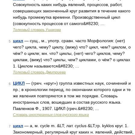
Совокупность каких нибудь явлений, процессов, работ,
совершающих законченный круг развития в течение какого
нибудь промежутка времени. Производственный цикл
(совокупность процессов от самого&#8230; …
Толковый словарь Ушакова
цикл
— сущ., м., употр. сравн. часто Морфология: (нет)
5
чего? цикла, чему? циклу, (вижу) что? цикл, чем? циклом, о
чём? о цикле; мн. что? циклы, (нет) чего? циклов, чему?
циклам, (вижу) что? циклы, чем? циклами, о чём? о циклах
1. Циклом называются&#8230; …
Толковый словарь Дмитриева
ЦИКЛ
— (греч. «круг») группа известных наук, сочинений и
6
пр.; в хронологии период, по окончании которого одни и те
же явления повторяются в том же порядке. Словарь
иностранных слов, вошедших в состав русского языка.
Павленков Ф., 1907. ЦИКЛ (греч.&#8230; …
Словарь иностранных слов русского языка
цикл
— а, м. cycle m. &LT; лат. cyclus &LT;гр. kyklos круг. 1.
7
Закономерный, регулярный круг каких н. явлений, действий,